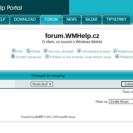
forum.WMHelp.cz
O všem, co souvisí s Windows Mobile
FAQ
Hledat
Seznam uživatelů
Uživatelské skupiny
Registrac
Osobní nastavení
Přihlásit se pro kontrolu soukromých zpráv
Přihlášen
Vstoupit do skupiny
Časy u
Přejít na:
phpBB
Powered by
© 2001, 2005 phpBB Group