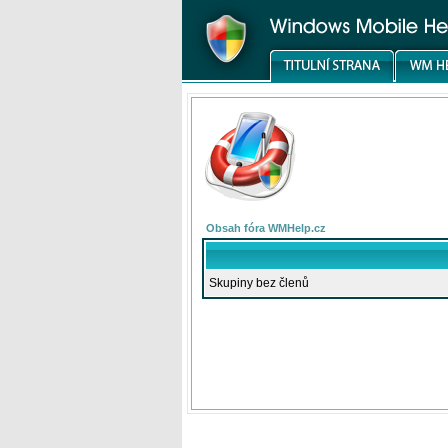
Obsah fóra WMHelp.cz
Skupiny bez členů