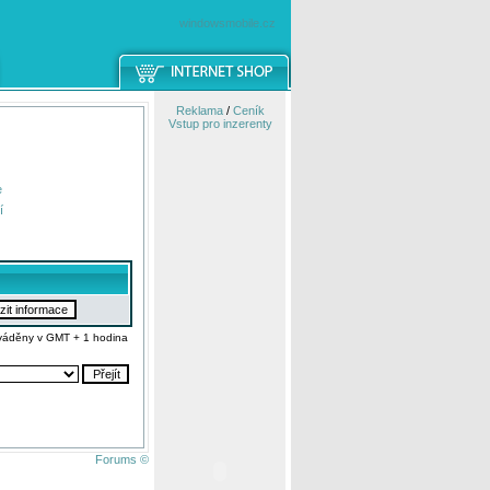
windowsmobile.cz
Reklama
/
Ceník
Vstup pro inzerenty
e
í
váděny v GMT + 1 hodina
Forums ©