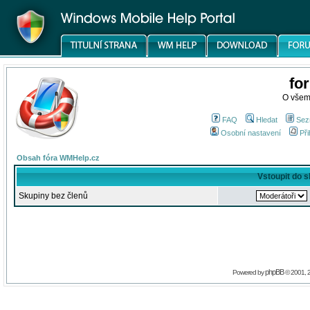
fo
O všem
FAQ
Hledat
Sez
Osobní nastavení
Při
Obsah fóra WMHelp.cz
Vstoupit do 
Skupiny bez členů
phpBB
Powered by
© 2001, 