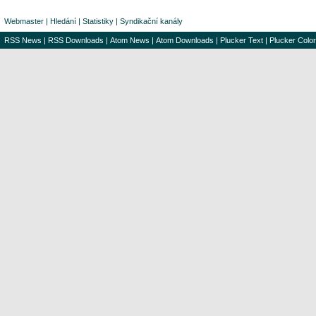
Webmaster
|
Hledání
|
Statistiky
|
Syndikační kanály
RSS News
|
RSS Downloads
|
Atom News
|
Atom Downloads
|
Plucker Text
|
Plucker Color