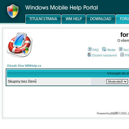
fo
O všem
FAQ
Hledat
Sez
Osobní nastavení
Při
Obsah fóra WMHelp.cz
Vstoupit do 
Skupiny bez členů
phpBB
Powered by
© 2001, 