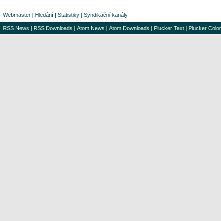
Webmaster
|
Hledání
|
Statistiky
|
Syndikační kanály
RSS News
|
RSS Downloads
|
Atom News
|
Atom Downloads
|
Plucker Text
|
Plucker Color