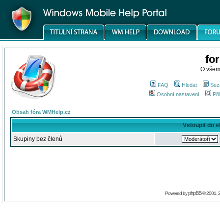
fo
O všem
FAQ
Hledat
Sez
Osobní nastavení
Při
Obsah fóra WMHelp.cz
Vstoupit do 
Skupiny bez členů
phpBB
Powered by
© 2001, 