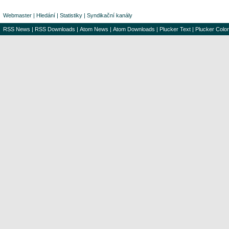
Webmaster
|
Hledání
|
Statistiky
|
Syndikační kanály
RSS News
|
RSS Downloads
|
Atom News
|
Atom Downloads
|
Plucker Text
|
Plucker Color