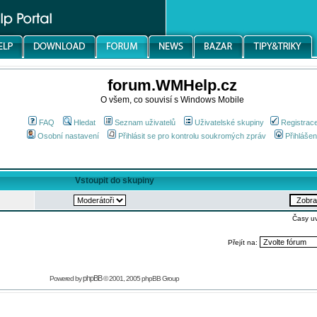
forum.WMHelp.cz
O všem, co souvisí s Windows Mobile
FAQ
Hledat
Seznam uživatelů
Uživatelské skupiny
Registrac
Osobní nastavení
Přihlásit se pro kontrolu soukromých zpráv
Přihlášen
Vstoupit do skupiny
Časy u
Přejít na:
phpBB
Powered by
© 2001, 2005 phpBB Group