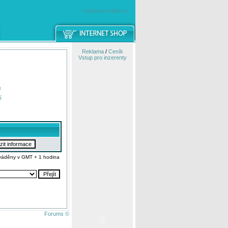
windowsmobile.cz
Reklama
/
Ceník
Vstup pro inzerenty
e
í
váděny v GMT + 1 hodina
Forums ©