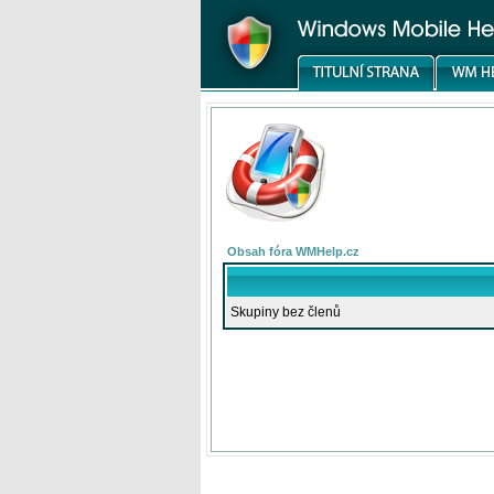
Obsah fóra WMHelp.cz
Skupiny bez členů