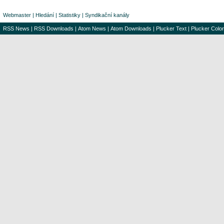
Webmaster
|
Hledání
|
Statistiky
|
Syndikační kanály
RSS News
|
RSS Downloads
|
Atom News
|
Atom Downloads
|
Plucker Text
|
Plucker Color