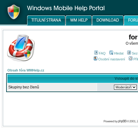
fo
O všem
FAQ
Hledat
Sez
Osobní nastavení
Při
Obsah fóra WMHelp.cz
Vstoupit do 
Skupiny bez členů
phpBB
Powered by
© 2001, 