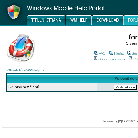
fo
O všem
FAQ
Hledat
Sez
Osobní nastavení
Při
Obsah fóra WMHelp.cz
Vstoupit do 
Skupiny bez členů
phpBB
Powered by
© 2001, 