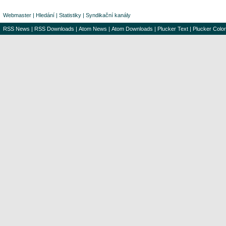
Webmaster
|
Hledání
|
Statistiky
|
Syndikační kanály
RSS News
|
RSS Downloads
|
Atom News
|
Atom Downloads
|
Plucker Text
|
Plucker Color