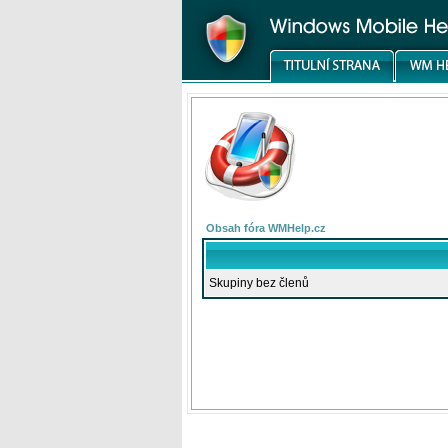
Obsah fóra WMHelp.cz
Skupiny bez členů