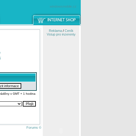
windowsmobile.cz
Reklama
/
Ceník
Vstup pro inzerenty
e
í
váděny v GMT + 1 hodina
Forums ©