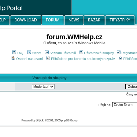
forum.WMHelp.cz
O všem, co souvisí s Windows Mobile
FAQ
Hledat
Seznam uživatelů
Uživatelské skupiny
Registrac
Osobní nastavení
Přihlásit se pro kontrolu soukromých zpráv
Přihlášen
Vstoupit do skupiny
Časy u
Přejít na:
phpBB
Powered by
© 2001, 2005 phpBB Group