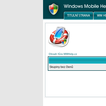
Obsah fóra WMHelp.cz
Skupiny bez členů