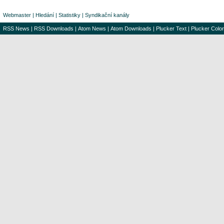
Webmaster
|
Hledání
|
Statistiky
|
Syndikační kanály
RSS News
|
RSS Downloads
|
Atom News
|
Atom Downloads
|
Plucker Text
|
Plucker Color