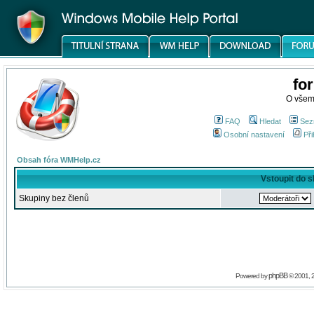
fo
O všem
FAQ
Hledat
Sez
Osobní nastavení
Při
Obsah fóra WMHelp.cz
Vstoupit do 
Skupiny bez členů
phpBB
Powered by
© 2001, 