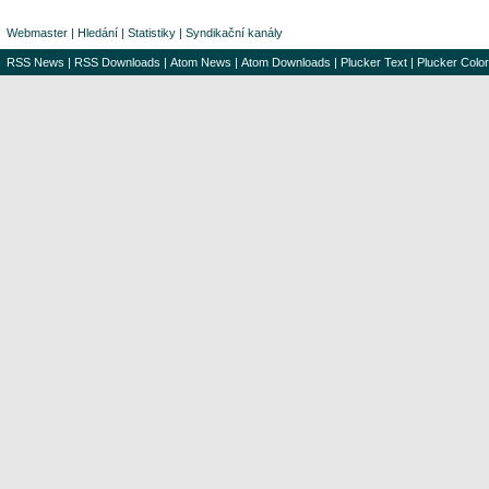
Webmaster
|
Hledání
|
Statistiky
|
Syndikační kanály
RSS News
|
RSS Downloads
|
Atom News
|
Atom Downloads
|
Plucker Text
|
Plucker Color