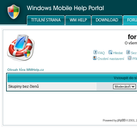
fo
O všem
FAQ
Hledat
Sez
Osobní nastavení
Při
Obsah fóra WMHelp.cz
Vstoupit do 
Skupiny bez členů
phpBB
Powered by
© 2001, 