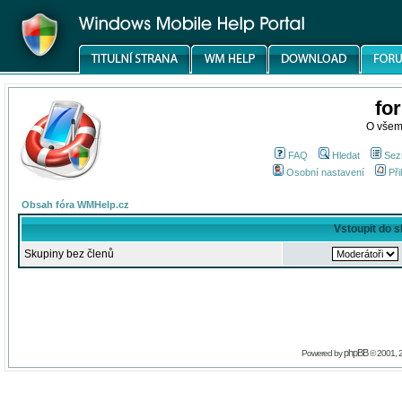
fo
O všem
FAQ
Hledat
Sez
Osobní nastavení
Při
Obsah fóra WMHelp.cz
Vstoupit do 
Skupiny bez členů
phpBB
Powered by
© 2001, 