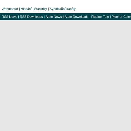
Webmaster
|
Hledání
|
Statistiky
|
Syndikační kanály
RSS News
|
RSS Downloads
|
Atom News
|
Atom Downloads
|
Plucker Text
|
Plucker Color