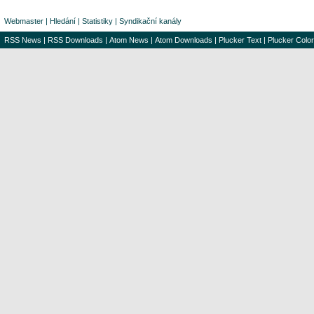
Webmaster
|
Hledání
|
Statistiky
|
Syndikační kanály
RSS News
|
RSS Downloads
|
Atom News
|
Atom Downloads
|
Plucker Text
|
Plucker Color