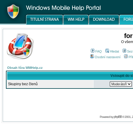
fo
O všem
FAQ
Hledat
Sez
Osobní nastavení
Při
Obsah fóra WMHelp.cz
Vstoupit do 
Skupiny bez členů
phpBB
Powered by
© 2001, 