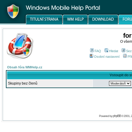
fo
O všem
FAQ
Hledat
Sez
Osobní nastavení
Při
Obsah fóra WMHelp.cz
Vstoupit do 
Skupiny bez členů
phpBB
Powered by
© 2001, 