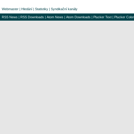
Webmaster
|
Hledání
|
Statistiky
|
Syndikační kanály
RSS News
|
RSS Downloads
|
Atom News
|
Atom Downloads
|
Plucker Text
|
Plucker Color