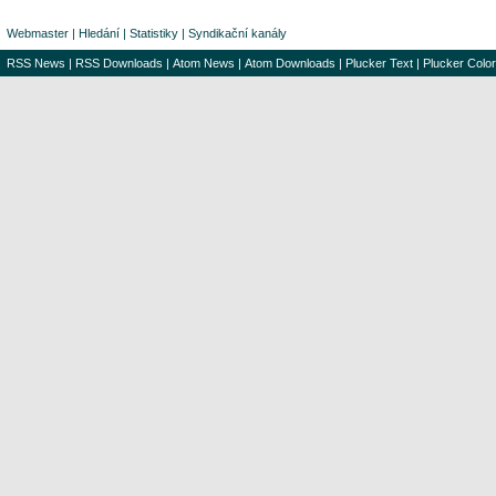
Webmaster
|
Hledání
|
Statistiky
|
Syndikační kanály
RSS News
|
RSS Downloads
|
Atom News
|
Atom Downloads
|
Plucker Text
|
Plucker Color