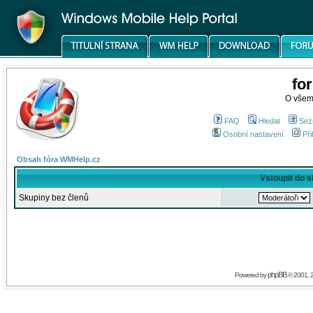
fo
O všem
FAQ
Hledat
Sez
Osobní nastavení
Při
Obsah fóra WMHelp.cz
Vstoupit do 
Skupiny bez členů
phpBB
Powered by
© 2001, 