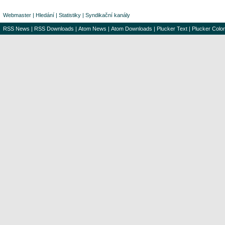
Webmaster
|
Hledání
|
Statistiky
|
Syndikační kanály
RSS News
|
RSS Downloads
|
Atom News
|
Atom Downloads
|
Plucker Text
|
Plucker Color