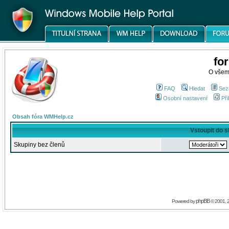
fo
O všem
FAQ
Hledat
Sez
Osobní nastavení
Při
Obsah fóra WMHelp.cz
Vstoupit do 
Skupiny bez členů
phpBB
Powered by
© 2001, 