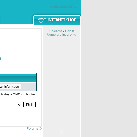
windowsmobile.cz
Reklama
/
Ceník
Vstup pro inzerenty
e
í
váděny v GMT + 1 hodina
Forums ©