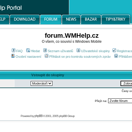
forum.WMHelp.cz
O všem, co souvisí s Windows Mobile
FAQ
Hledat
Seznam uživatelů
Uživatelské skupiny
Registrac
Osobní nastavení
Přihlásit se pro kontrolu soukromých zpráv
Přihlášen
Vstoupit do skupiny
Časy u
Přejít na:
phpBB
Powered by
© 2001, 2005 phpBB Group