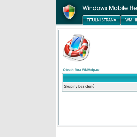
Obsah fóra WMHelp.cz
Skupiny bez členů