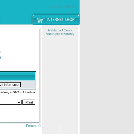
windowsmobile.cz
Reklama
/
Ceník
Vstup pro inzerenty
e
í
váděny v GMT + 1 hodina
Forums ©