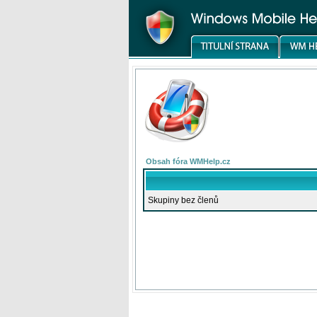
Obsah fóra WMHelp.cz
Skupiny bez členů