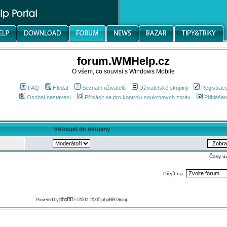
forum.WMHelp.cz
O všem, co souvisí s Windows Mobile
FAQ
Hledat
Seznam uživatelů
Uživatelské skupiny
Registrac
Osobní nastavení
Přihlásit se pro kontrolu soukromých zpráv
Přihlášen
Vstoupit do skupiny
Časy u
Přejít na:
phpBB
Powered by
© 2001, 2005 phpBB Group