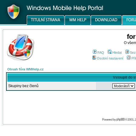
fo
O všem
FAQ
Hledat
Sez
Osobní nastavení
Při
Obsah fóra WMHelp.cz
Vstoupit do 
Skupiny bez členů
phpBB
Powered by
© 2001, 