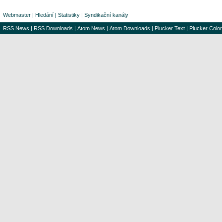
Webmaster
|
Hledání
|
Statistiky
|
Syndikační kanály
RSS News
|
RSS Downloads
|
Atom News
|
Atom Downloads
|
Plucker Text
|
Plucker Color