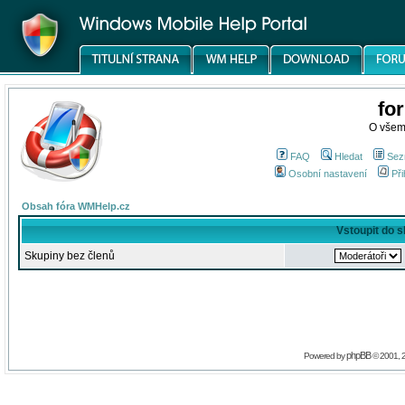
fo
O všem
FAQ
Hledat
Sez
Osobní nastavení
Při
Obsah fóra WMHelp.cz
Vstoupit do 
Skupiny bez členů
phpBB
Powered by
© 2001, 