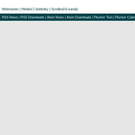
Webmaster
|
Hledání
|
Statistiky
|
Syndikační kanály
RSS News
|
RSS Downloads
|
Atom News
|
Atom Downloads
|
Plucker Text
|
Plucker Color