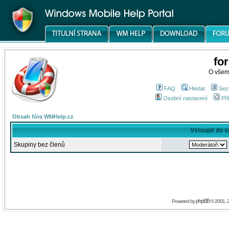
fo
O všem
FAQ
Hledat
Sez
Osobní nastavení
Při
Obsah fóra WMHelp.cz
Vstoupit do 
Skupiny bez členů
phpBB
Powered by
© 2001, 