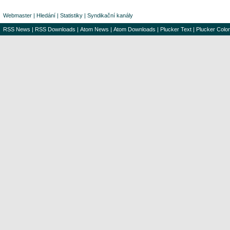
Webmaster
|
Hledání
|
Statistiky
|
Syndikační kanály
RSS News
|
RSS Downloads
|
Atom News
|
Atom Downloads
|
Plucker Text
|
Plucker Color