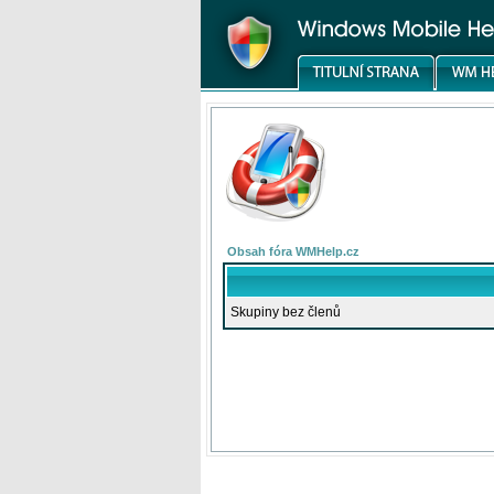
Obsah fóra WMHelp.cz
Skupiny bez členů