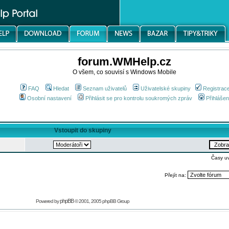
forum.WMHelp.cz
O všem, co souvisí s Windows Mobile
FAQ
Hledat
Seznam uživatelů
Uživatelské skupiny
Registrac
Osobní nastavení
Přihlásit se pro kontrolu soukromých zpráv
Přihlášen
Vstoupit do skupiny
Časy u
Přejít na:
phpBB
Powered by
© 2001, 2005 phpBB Group