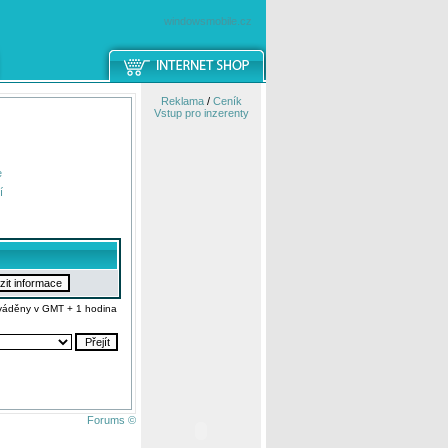
windowsmobile.cz
Reklama
/
Ceník
Vstup pro inzerenty
e
í
váděny v GMT + 1 hodina
Forums ©