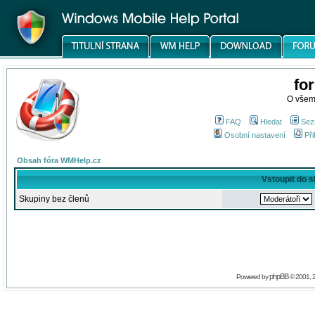
fo
O všem
FAQ
Hledat
Sez
Osobní nastavení
Při
Obsah fóra WMHelp.cz
Vstoupit do 
Skupiny bez členů
phpBB
Powered by
© 2001, 