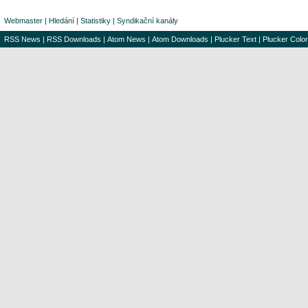
Webmaster
|
Hledání
|
Statistiky
|
Syndikační kanály
RSS News
|
RSS Downloads
|
Atom News
|
Atom Downloads
|
Plucker Text
|
Plucker Color