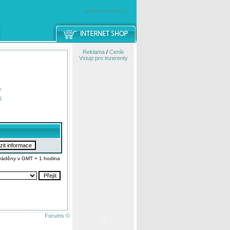
windowsmobile.cz
Reklama
/
Ceník
Vstup pro inzerenty
e
í
váděny v GMT + 1 hodina
Forums ©