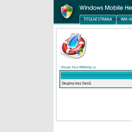
Obsah fóra WMHelp.cz
Skupiny bez členů