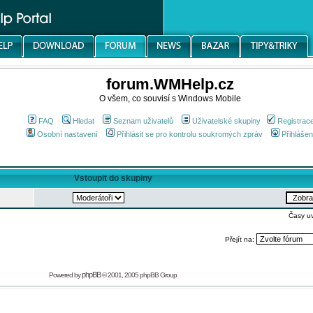
forum.WMHelp.cz
O všem, co souvisí s Windows Mobile
FAQ
Hledat
Seznam uživatelů
Uživatelské skupiny
Registrac
Osobní nastavení
Přihlásit se pro kontrolu soukromých zpráv
Přihlášen
Vstoupit do skupiny
Časy u
Přejít na:
phpBB
Powered by
© 2001, 2005 phpBB Group