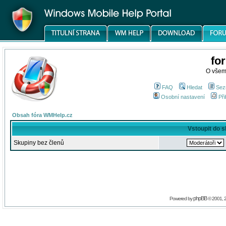
fo
O všem
FAQ
Hledat
Sez
Osobní nastavení
Při
Obsah fóra WMHelp.cz
Vstoupit do 
Skupiny bez členů
phpBB
Powered by
© 2001, 