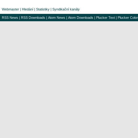
Webmaster
|
Hledání
|
Statistiky
|
Syndikační kanály
RSS News
|
RSS Downloads
|
Atom News
|
Atom Downloads
|
Plucker Text
|
Plucker Color