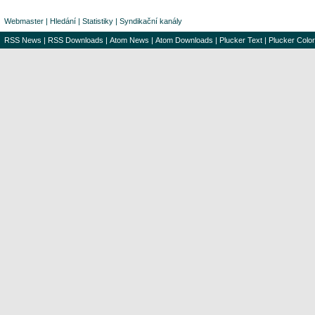
Webmaster
|
Hledání
|
Statistiky
|
Syndikační kanály
RSS News
|
RSS Downloads
|
Atom News
|
Atom Downloads
|
Plucker Text
|
Plucker Color