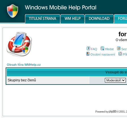
fo
O všem
FAQ
Hledat
Sez
Osobní nastavení
Při
Obsah fóra WMHelp.cz
Vstoupit do 
Skupiny bez členů
phpBB
Powered by
© 2001, 