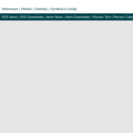
Webmaster
|
Hledání
|
Statistiky
|
Syndikační kanály
RSS News
|
RSS Downloads
|
Atom News
|
Atom Downloads
|
Plucker Text
|
Plucker Color