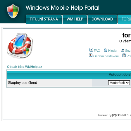
fo
O všem
FAQ
Hledat
Sez
Osobní nastavení
Při
Obsah fóra WMHelp.cz
Vstoupit do 
Skupiny bez členů
phpBB
Powered by
© 2001, 