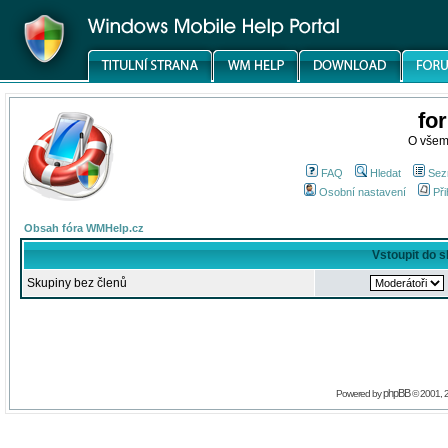
fo
O všem
FAQ
Hledat
Sez
Osobní nastavení
Při
Obsah fóra WMHelp.cz
Vstoupit do 
Skupiny bez členů
phpBB
Powered by
© 2001, 