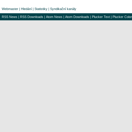
Webmaster
|
Hledání
|
Statistiky
|
Syndikační kanály
RSS News
|
RSS Downloads
|
Atom News
|
Atom Downloads
|
Plucker Text
|
Plucker Color