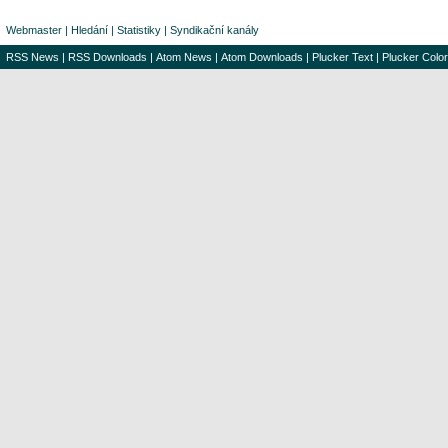
Webmaster
|
Hledání
|
Statistiky
|
Syndikační kanály
RSS News
|
RSS Downloads
|
Atom News
|
Atom Downloads
|
Plucker Text
|
Plucker Color