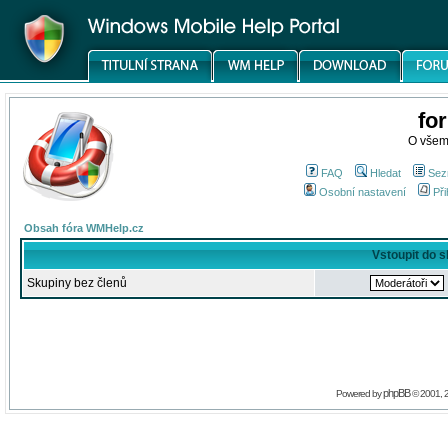
fo
O všem
FAQ
Hledat
Sez
Osobní nastavení
Při
Obsah fóra WMHelp.cz
Vstoupit do 
Skupiny bez členů
phpBB
Powered by
© 2001, 