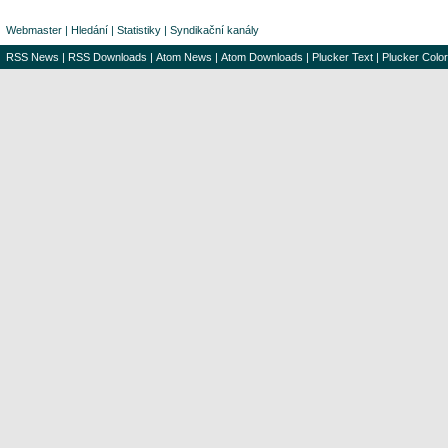
Webmaster
|
Hledání
|
Statistiky
|
Syndikační kanály
RSS News
|
RSS Downloads
|
Atom News
|
Atom Downloads
|
Plucker Text
|
Plucker Color