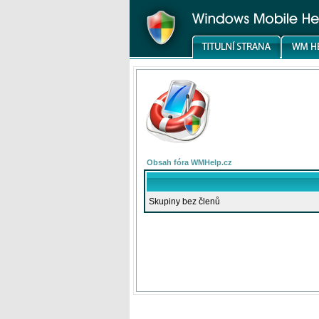
Obsah fóra WMHelp.cz
Skupiny bez členů