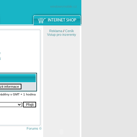
windowsmobile.cz
Reklama
/
Ceník
Vstup pro inzerenty
e
í
váděny v GMT + 1 hodina
Forums ©