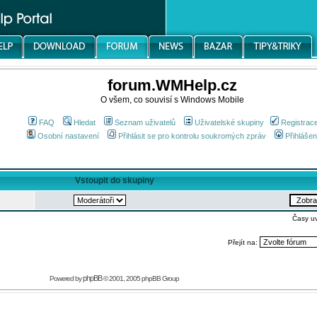
forum.WMHelp.cz
O všem, co souvisí s Windows Mobile
FAQ
Hledat
Seznam uživatelů
Uživatelské skupiny
Registrac
Osobní nastavení
Přihlásit se pro kontrolu soukromých zpráv
Přihlášen
Vstoupit do skupiny
Časy u
Přejít na:
phpBB
Powered by
© 2001, 2005 phpBB Group