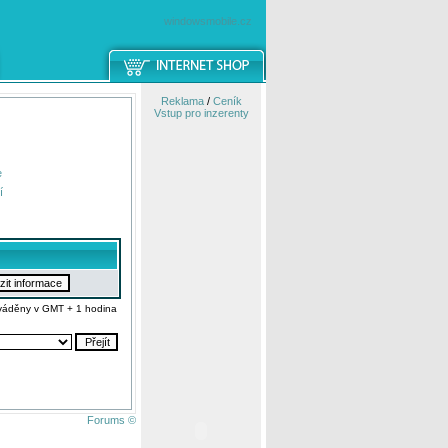
windowsmobile.cz
Reklama
/
Ceník
Vstup pro inzerenty
e
í
váděny v GMT + 1 hodina
Forums ©