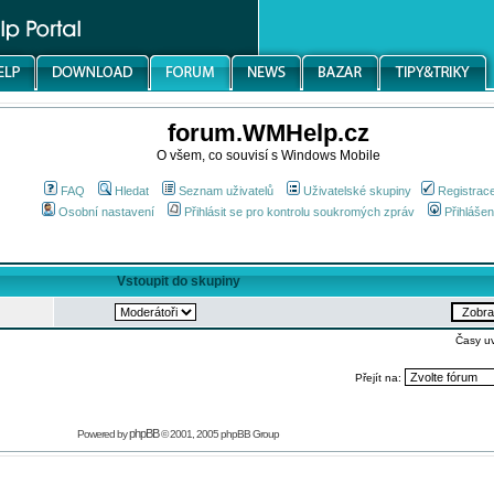
forum.WMHelp.cz
O všem, co souvisí s Windows Mobile
FAQ
Hledat
Seznam uživatelů
Uživatelské skupiny
Registrac
Osobní nastavení
Přihlásit se pro kontrolu soukromých zpráv
Přihlášen
Vstoupit do skupiny
Časy u
Přejít na:
phpBB
Powered by
© 2001, 2005 phpBB Group