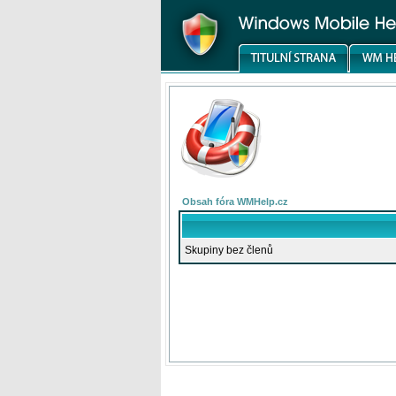
Obsah fóra WMHelp.cz
Skupiny bez členů