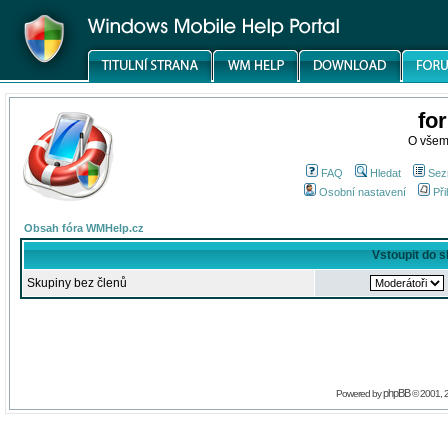
fo
O všem
FAQ
Hledat
Sez
Osobní nastavení
Při
Obsah fóra WMHelp.cz
Vstoupit do 
Skupiny bez členů
phpBB
Powered by
© 2001, 