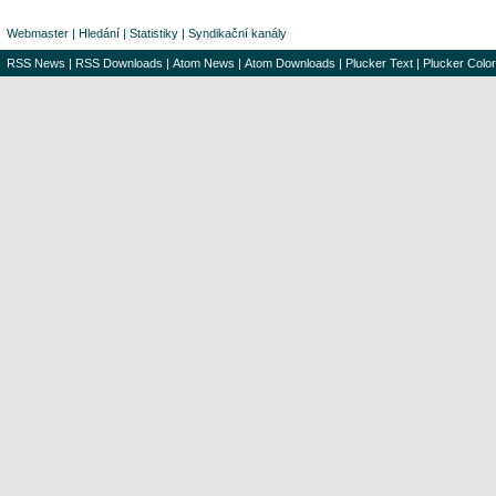
Webmaster
|
Hledání
|
Statistiky
|
Syndikační kanály
RSS News
|
RSS Downloads
|
Atom News
|
Atom Downloads
|
Plucker Text
|
Plucker Color