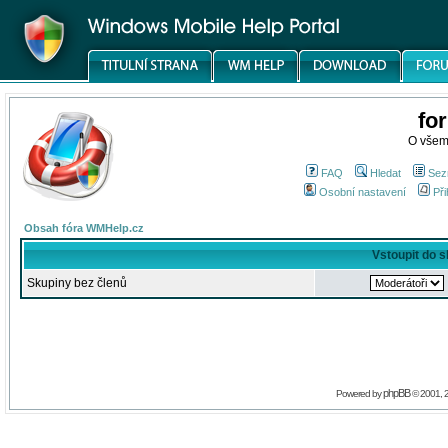
fo
O všem
FAQ
Hledat
Sez
Osobní nastavení
Při
Obsah fóra WMHelp.cz
Vstoupit do 
Skupiny bez členů
phpBB
Powered by
© 2001, 