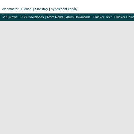
Webmaster
|
Hledání
|
Statistiky
|
Syndikační kanály
RSS News
|
RSS Downloads
|
Atom News
|
Atom Downloads
|
Plucker Text
|
Plucker Color