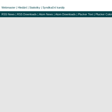
Webmaster
|
Hledání
|
Statistiky
|
Syndikační kanály
RSS News
|
RSS Downloads
|
Atom News
|
Atom Downloads
|
Plucker Text
|
Plucker Color