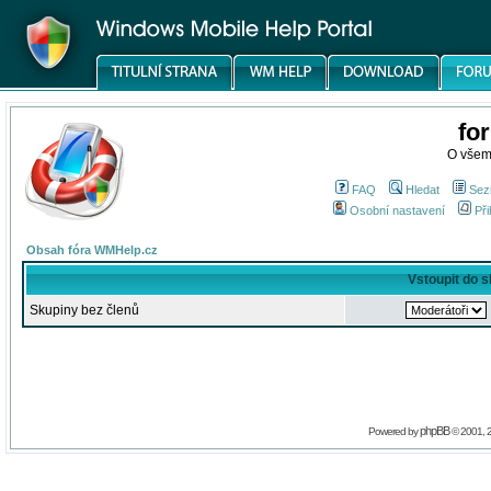
fo
O všem
FAQ
Hledat
Sez
Osobní nastavení
Při
Obsah fóra WMHelp.cz
Vstoupit do 
Skupiny bez členů
phpBB
Powered by
© 2001, 