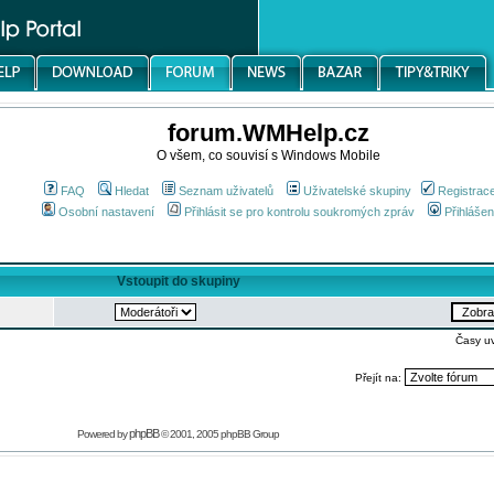
forum.WMHelp.cz
O všem, co souvisí s Windows Mobile
FAQ
Hledat
Seznam uživatelů
Uživatelské skupiny
Registrac
Osobní nastavení
Přihlásit se pro kontrolu soukromých zpráv
Přihlášen
Vstoupit do skupiny
Časy u
Přejít na:
phpBB
Powered by
© 2001, 2005 phpBB Group