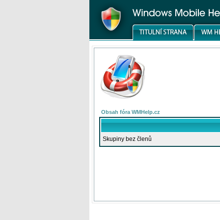
Obsah fóra WMHelp.cz
Skupiny bez členů