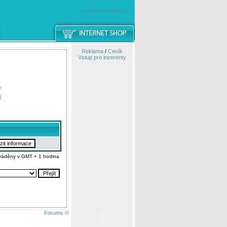
windowsmobile.cz
Reklama
/
Ceník
Vstup pro inzerenty
e
í
váděny v GMT + 1 hodina
Forums ©