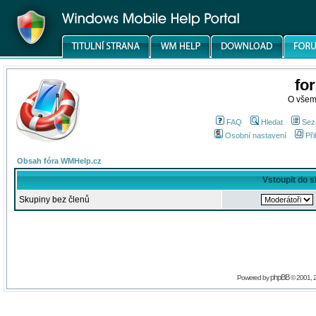
fo
O všem
FAQ
Hledat
Sez
Osobní nastavení
Při
Obsah fóra WMHelp.cz
Vstoupit do 
Skupiny bez členů
phpBB
Powered by
© 2001, 