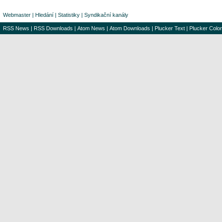
Webmaster
|
Hledání
|
Statistiky
|
Syndikační kanály
RSS News
|
RSS Downloads
|
Atom News
|
Atom Downloads
|
Plucker Text
|
Plucker Color