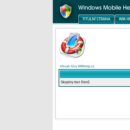
Obsah fóra WMHelp.cz
Skupiny bez členů