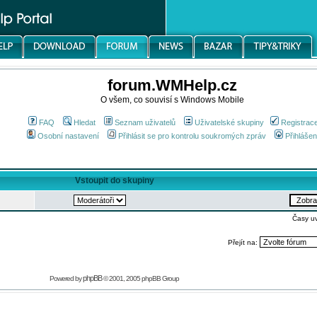
forum.WMHelp.cz
O všem, co souvisí s Windows Mobile
FAQ
Hledat
Seznam uživatelů
Uživatelské skupiny
Registrac
Osobní nastavení
Přihlásit se pro kontrolu soukromých zpráv
Přihlášen
Vstoupit do skupiny
Časy u
Přejít na:
phpBB
Powered by
© 2001, 2005 phpBB Group