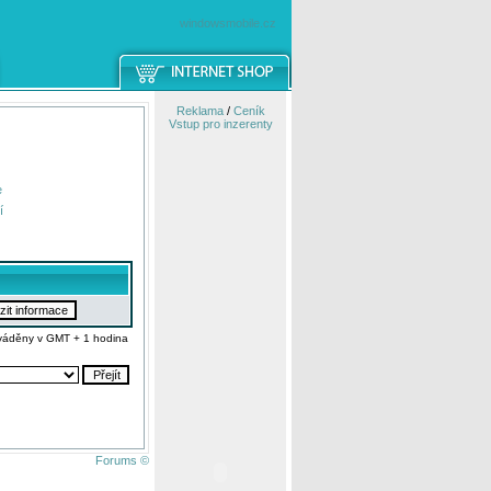
windowsmobile.cz
Reklama
/
Ceník
Vstup pro inzerenty
e
í
váděny v GMT + 1 hodina
Forums ©