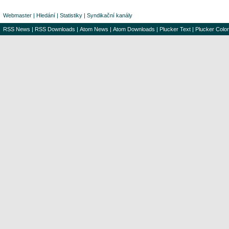
Webmaster
|
Hledání
|
Statistiky
|
Syndikační kanály
RSS News
|
RSS Downloads
|
Atom News
|
Atom Downloads
|
Plucker Text
|
Plucker Color