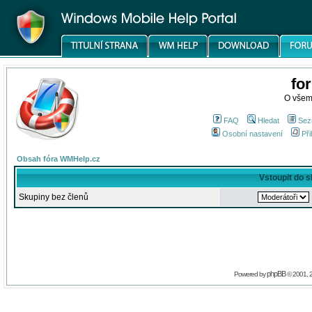
fo
O všem
FAQ
Hledat
Sez
Osobní nastavení
Při
Obsah fóra WMHelp.cz
Vstoupit do 
Skupiny bez členů
phpBB
Powered by
© 2001, 