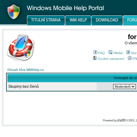
fo
O všem
FAQ
Hledat
Sez
Osobní nastavení
Při
Obsah fóra WMHelp.cz
Vstoupit do 
Skupiny bez členů
phpBB
Powered by
© 2001, 