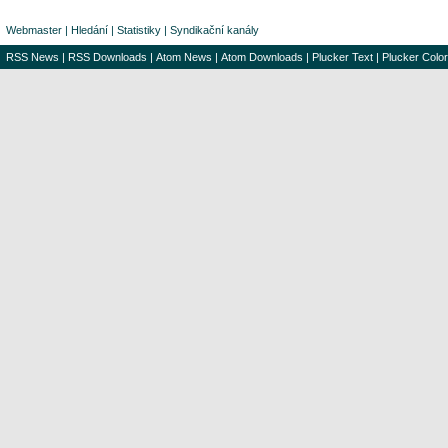
Webmaster
|
Hledání
|
Statistiky
|
Syndikační kanály
RSS News
|
RSS Downloads
|
Atom News
|
Atom Downloads
|
Plucker Text
|
Plucker Color