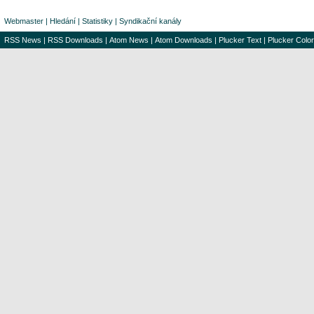
Webmaster
|
Hledání
|
Statistiky
|
Syndikační kanály
RSS News
|
RSS Downloads
|
Atom News
|
Atom Downloads
|
Plucker Text
|
Plucker Color