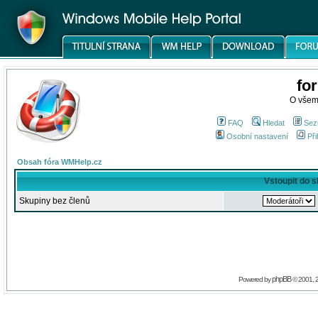
fo
O všem
FAQ
Hledat
Sez
Osobní nastavení
Při
Obsah fóra WMHelp.cz
Vstoupit do 
Skupiny bez členů
phpBB
Powered by
© 2001, 