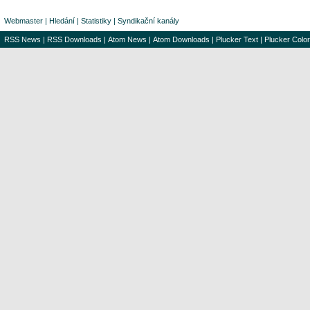
Webmaster
|
Hledání
|
Statistiky
|
Syndikační kanály
RSS News
|
RSS Downloads
|
Atom News
|
Atom Downloads
|
Plucker Text
|
Plucker Color