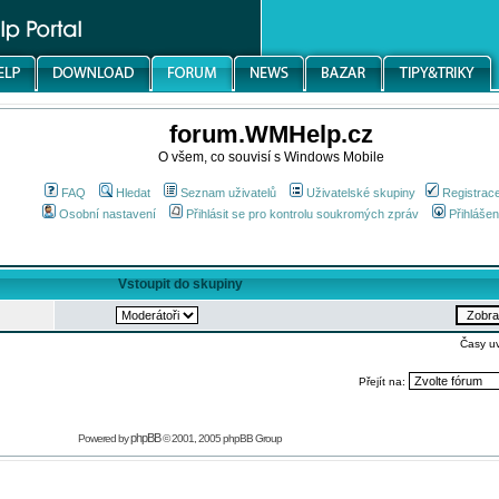
forum.WMHelp.cz
O všem, co souvisí s Windows Mobile
FAQ
Hledat
Seznam uživatelů
Uživatelské skupiny
Registrac
Osobní nastavení
Přihlásit se pro kontrolu soukromých zpráv
Přihlášen
Vstoupit do skupiny
Časy u
Přejít na:
phpBB
Powered by
© 2001, 2005 phpBB Group