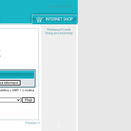
windowsmobile.cz
Reklama
/
Ceník
Vstup pro inzerenty
e
í
váděny v GMT + 1 hodina
Forums ©