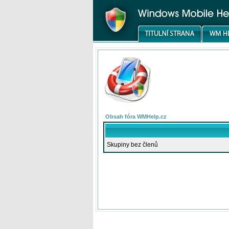
Obsah fóra WMHelp.cz
Skupiny bez členů