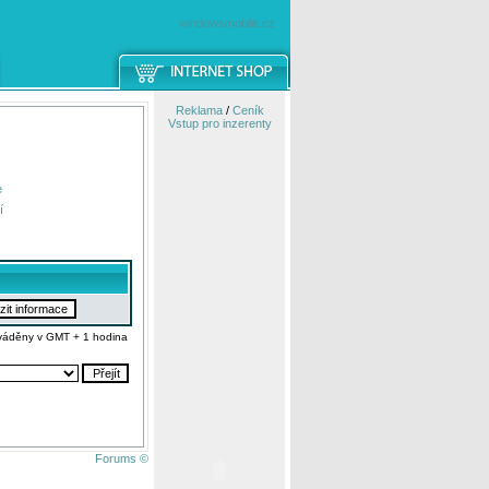
windowsmobile.cz
Reklama
/
Ceník
Vstup pro inzerenty
e
í
váděny v GMT + 1 hodina
Forums ©