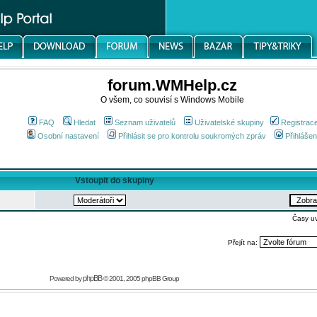
forum.WMHelp.cz
O všem, co souvisí s Windows Mobile
FAQ
Hledat
Seznam uživatelů
Uživatelské skupiny
Registrac
Osobní nastavení
Přihlásit se pro kontrolu soukromých zpráv
Přihlášen
Vstoupit do skupiny
Časy u
Přejít na:
phpBB
Powered by
© 2001, 2005 phpBB Group