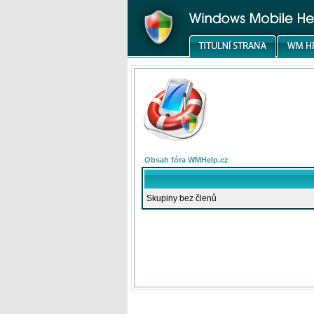
Obsah fóra WMHelp.cz
Skupiny bez členů