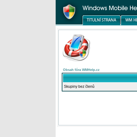
Obsah fóra WMHelp.cz
Skupiny bez členů