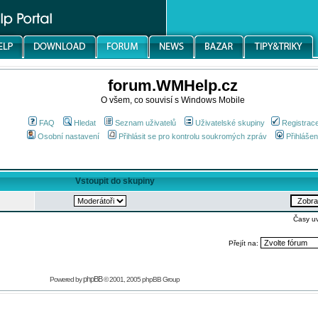
forum.WMHelp.cz
O všem, co souvisí s Windows Mobile
FAQ
Hledat
Seznam uživatelů
Uživatelské skupiny
Registrac
Osobní nastavení
Přihlásit se pro kontrolu soukromých zpráv
Přihlášen
Vstoupit do skupiny
Časy u
Přejít na:
phpBB
Powered by
© 2001, 2005 phpBB Group