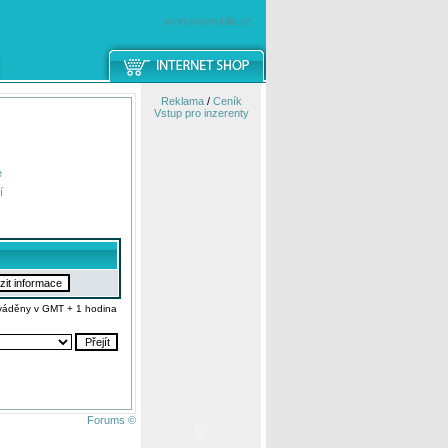
windowsmobile.cz
Reklama
/
Ceník
Vstup pro inzerenty
e
í
váděny v GMT + 1 hodina
Forums ©