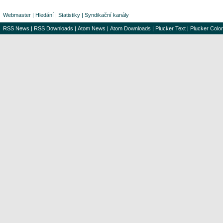
Webmaster
|
Hledání
|
Statistiky
|
Syndikační kanály
RSS News
|
RSS Downloads
|
Atom News
|
Atom Downloads
|
Plucker Text
|
Plucker Color