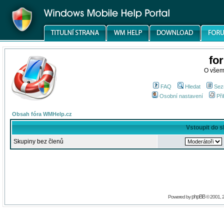
fo
O všem
FAQ
Hledat
Sez
Osobní nastavení
Při
Obsah fóra WMHelp.cz
Vstoupit do 
Skupiny bez členů
phpBB
Powered by
© 2001, 