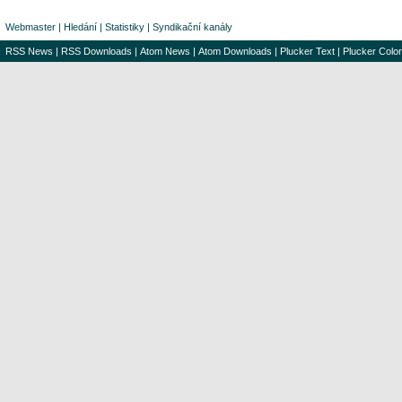
Webmaster
|
Hledání
|
Statistiky
|
Syndikační kanály
RSS News
|
RSS Downloads
|
Atom News
|
Atom Downloads
|
Plucker Text
|
Plucker Color