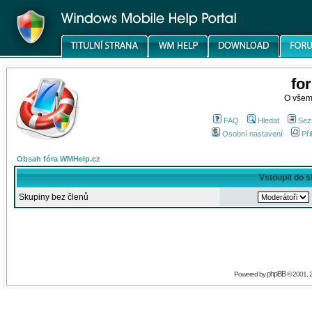
fo
O všem
FAQ
Hledat
Sez
Osobní nastavení
Při
Obsah fóra WMHelp.cz
Vstoupit do 
Skupiny bez členů
phpBB
Powered by
© 2001, 