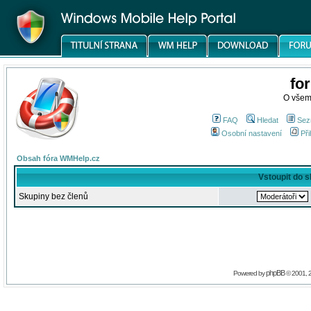
fo
O všem
FAQ
Hledat
Sez
Osobní nastavení
Při
Obsah fóra WMHelp.cz
Vstoupit do 
Skupiny bez členů
phpBB
Powered by
© 2001, 