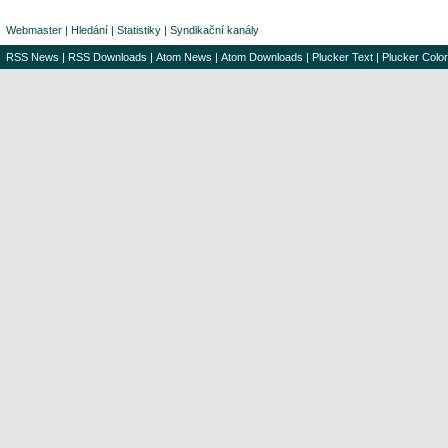
Webmaster
|
Hledání
|
Statistiky
|
Syndikační kanály
RSS News
|
RSS Downloads
|
Atom News
|
Atom Downloads
|
Plucker Text
|
Plucker Color