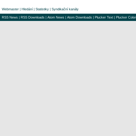
Webmaster
|
Hledání
|
Statistiky
|
Syndikační kanály
RSS News
|
RSS Downloads
|
Atom News
|
Atom Downloads
|
Plucker Text
|
Plucker Color