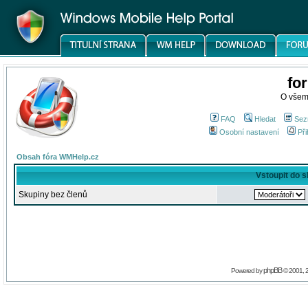
fo
O všem
FAQ
Hledat
Sez
Osobní nastavení
Při
Obsah fóra WMHelp.cz
Vstoupit do 
Skupiny bez členů
phpBB
Powered by
© 2001, 