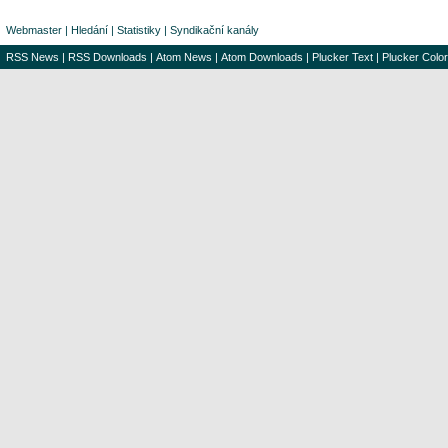
Webmaster
|
Hledání
|
Statistiky
|
Syndikační kanály
RSS News
|
RSS Downloads
|
Atom News
|
Atom Downloads
|
Plucker Text
|
Plucker Color