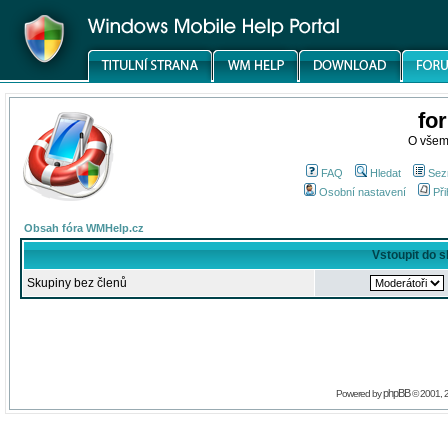
fo
O všem
FAQ
Hledat
Sez
Osobní nastavení
Při
Obsah fóra WMHelp.cz
Vstoupit do 
Skupiny bez členů
phpBB
Powered by
© 2001, 